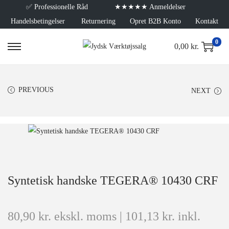
✅
Professionelle Råd
★★★★★ Anmeldelser
Handelsbetingelser
Returnering
Opret B2B Konto
Kontakt
0
0,00
kr.
PREVIOUS
NEXT
Syntetisk handske TEGERA® 10430 CRF
80,90
kr.
ekskl. moms |
101,13
kr.
inkl.