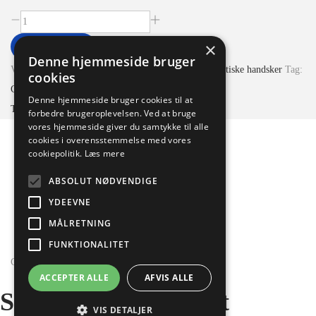
×
Tilføj til kurv
Denne hjemmeside bruger
Varenummer (SKU):
7340118443775
Kategori:
Syntetiske handsker
Tag:
cookies
Cat.II
Denne hjemmeside bruger cookies til at
Tegera Handsker
forbedre brugeroplevelsen. Ved at bruge
vores hjemmeside giver du samtykke til alle
Beskrivelse
cookies i overensstemmelse med vores
cookiepolitik.
Læs mere
Yderligere information
Brand
ABSOLUT NØDVENDIGE
Reviews
YDEEVNE
MÅLRETNING
FUNKTIONALITET
Copyright © 2026
Jydsk Værktøjssalg
ACCEPTER ALLE
AFVIS ALLE
Select a Pickup Point
VIS DETALJER