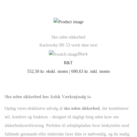
Sko uden sikkerhed
Karlowsky BS 53 work shue next
Black
R&T
552,50
kr.
ekskl. moms |
690,63
kr.
inkl. moms
Sko uden sikkerhed hos Jydsk Værktøjssalg
👟
Opdag vores eksklusive udvalg af
sko uden sikkerhed
, der kombinerer
stil, komfort og funktion – designet til dagligt brug uden krav om
sikkerhedscertificering. Perfekte til arbejdspladser hvor beskyttelse mod
faldende genstande eller elektriske farer ikke er nødvendig, og du stadig