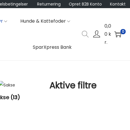
lsbetingelser
Returnering
Opret B2B Konto
Kontakt
yr
Hunde & Kattefoder
0,0
0
0
k
r.
SparXpress Bank
Aktive filtre
akse
(13)