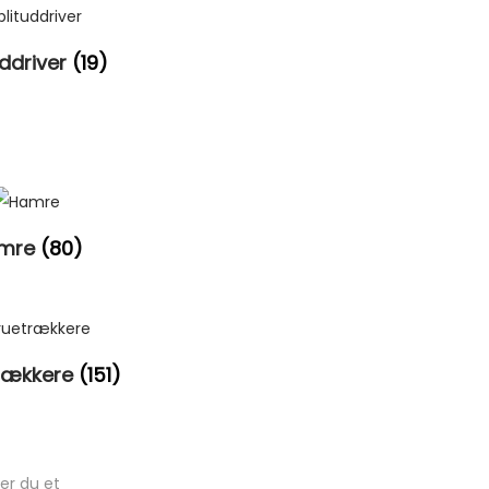
uddriver
(19)
mre
(80)
rækkere
(151)
er du et