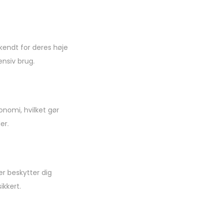
kendt for deres høje
ensiv brug.
nomi, hvilket gør
er.
er beskytter dig
ikkert.