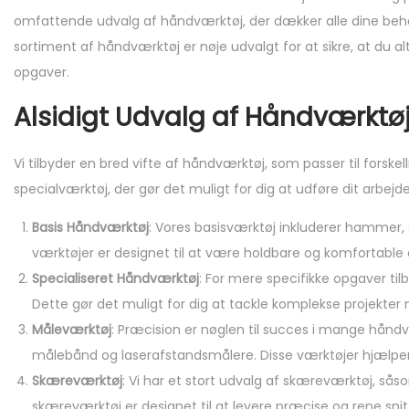
omfattende udvalg af håndværktøj, der dækker alle dine beho
sortiment af håndværktøj er nøje udvalgt for at sikre, at du al
opgaver.
Alsidigt Udvalg af Håndværktø
Vi tilbyder en bred vifte af håndværktøj, som passer til forskel
specialværktøj, der gør det muligt for dig at udføre dit arbejd
Basis Håndværktøj
: Vores basisværktøj inkluderer hammer
værktøjer er designet til at være holdbare og komfortable a
Specialiseret Håndværktøj
: For mere specifikke opgaver ti
Dette gør det muligt for dig at tackle komplekse projekter 
Måleværktøj
: Præcision er nøglen til succes i mange håndv
målebånd og laserafstandsmålere. Disse værktøjer hjælper d
Skæreværktøj
: Vi har et stort udvalg af skæreværktøj, sås
skæreværktøj er designet til at levere præcise og rene snit,