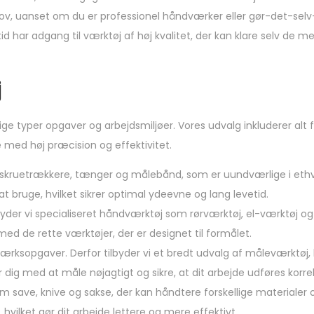
v, uanset om du er professionel håndværker eller gør-det-selv-
tid har adgang til værktøj af høj kvalitet, der kan klare selv de
j
lige typer opgaver og arbejdsmiljøer. Vores udvalg inkluderer alt f
e med høj præcision og effektivitet.
, skruetrækkere, tænger og målebånd, som er uundværlige i ethv
t bruge, hvilket sikrer optimal ydeevne og lang levetid.
lbyder vi specialiseret håndværktøj som rørværktøj, el-værktøj o
med de rette værktøjer, der er designet til formålet.
ærksopgaver. Derfor tilbyder vi et bredt udvalg af måleværktøj,
ig med at måle nøjagtigt og sikre, at dit arbejde udføres korrek
om save, knive og sakse, der kan håndtere forskellige materialer
 hvilket gør dit arbejde lettere og mere effektivt.