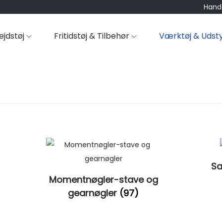
Hande
ejdstøj
Fritidstøj & Tilbehør
Værktøj & Udst
)
S
Momentnøgler-stave og
gearnøgler
(97)