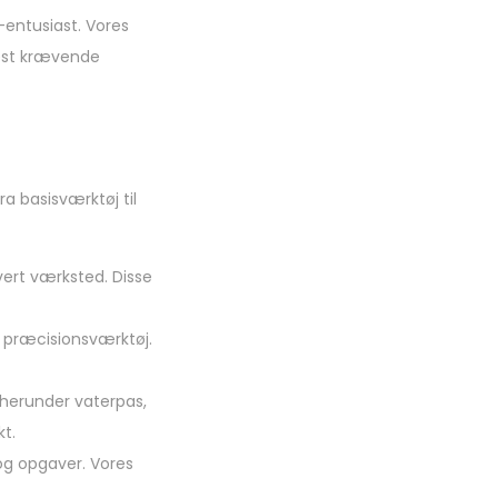
entusiast. Vores
 mest krævende
ra basisværktøj til
ert værksted. Disse
g præcisionsværktøj.
 herunder vaterpas,
t.
 og opgaver. Vores