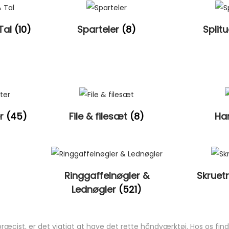
Tal
(10)
Sparteler
(8)
Split
er
(45)
File & filesæt
(8)
Ha
Ringgaffelnøgler &
Skruet
Lednøgler
(521)
æcist, er det vigtigt at have det rette håndværktøj. Hos os find