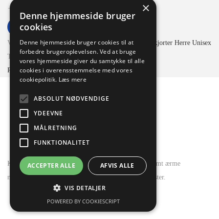
×
Denne hjemmeside bruger
cookies
Tilføj til kurv
Denne hjemmeside bruger cookies til at
Varenummer (SKU):
28101_210051_XS
Kategori:
Skjorter Herre Unisex
forbedre brugeroplevelsen. Ved at bruge
Tag:
stormtech
vores hjemmeside giver du samtykke til alle
cookies i overensstemmelse med vores
R&T
Stormtech
cookiepolitik.
Læs mere
Beskrivelse
ABSOLUT NØDVENDIGE
Yderligere information
YDEEVNE
Brand
MÅLRETNING
Reviews
FUNKTIONALITET
Klassisk skovmandsskjorte, trykknap lukning foran samt ærme
ACCEPTER ALLE
AFVIS ALLE
manchetter, 2 brystlommer, 60% bomuld, 40% polyester.
VIS DETALJER
POWERED BY COOKIESCRIPT