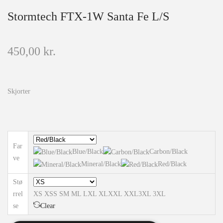
Stormtech FTX-1W Santa Fe L/S
450,00
kr.
Skjorter
Far
Blue/Black
Carbon/Black
ve
Mineral/Black
Red/Black
Stø
rrel
XS
XS
S
S
M
M
L
L
XL
XL
XXL
XXL
3XL
3XL
se
Clear