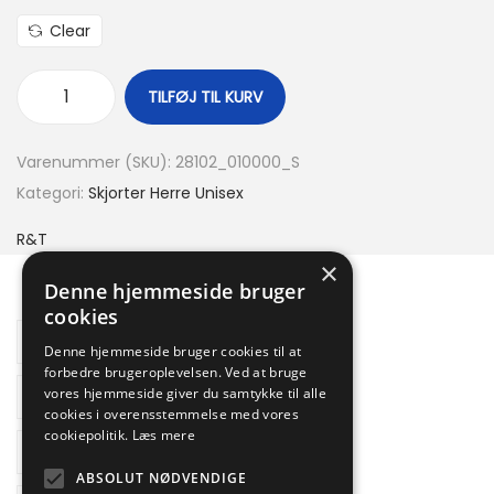
Clear
TILFØJ TIL KURV
Varenummer (SKU):
28102_010000_S
Kategori:
Skjorter Herre Unisex
R&T
×
Denne hjemmeside bruger
cookies
Beskrivelse
Denne hjemmeside bruger cookies til at
forbedre brugeroplevelsen. Ved at bruge
Yderligere information
vores hjemmeside giver du samtykke til alle
cookies i overensstemmelse med vores
cookiepolitik.
Læs mere
Brand
ABSOLUT NØDVENDIGE