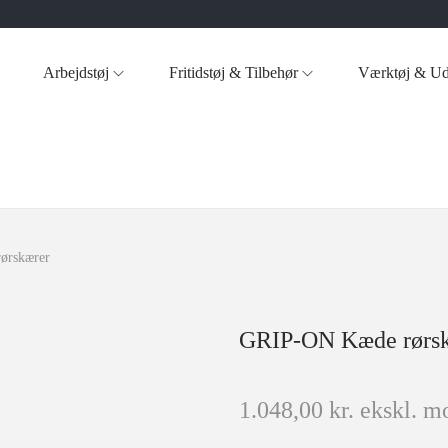
Arbejdstøj
Fritidstøj & Tilbehør
Værktøj & Ud
ørskærer
GRIP-ON Kæde rørs
1.048,00
kr.
ekskl. m