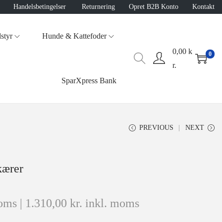
Handelsbetingelser
Returnering
Opret B2B Konto
Kontakt
styr
Hunde & Kattefoder
0,00
k
0
r.
SparXpress Bank
PREVIOUS
NEXT
kærer
oms |
1.310,00
kr.
inkl. moms