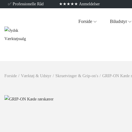
✅
Professionelle Råd
★★★★★ Anmeldelser
Forside
Biludstyr
Forside
/
Værktøj & Udstyr
/
Skruetvinger & Grip-on's
/
GRIP-ON Kæde r