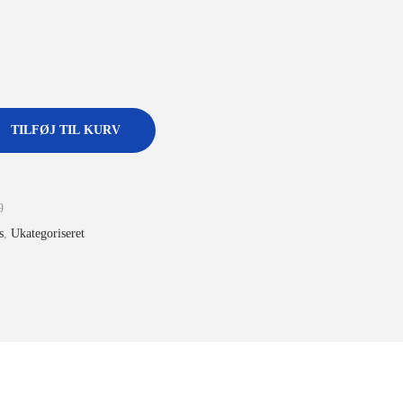
TILFØJ TIL KURV
9
s
,
Ukategoriseret