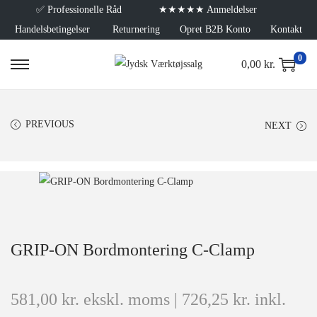
✅
Professionelle Råd
★★★★★ Anmeldelser
Handelsbetingelser
Returnering
Opret B2B Konto
Kontakt
0
0,00
kr.
PREVIOUS
NEXT
GRIP-ON Bordmontering C-Clamp
581,00
kr.
ekskl. moms |
726,25
kr.
inkl.