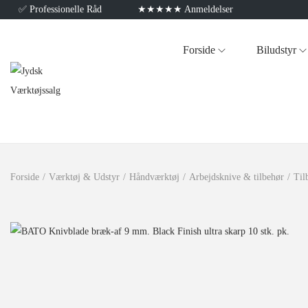
✅
Professionelle Råd
★★★★★ Anmeldelser
Forside
Biludstyr
Forside
/
Værktøj & Udstyr
/
Håndværktøj
/
Arbejdsknive & tilbehør
/
Til