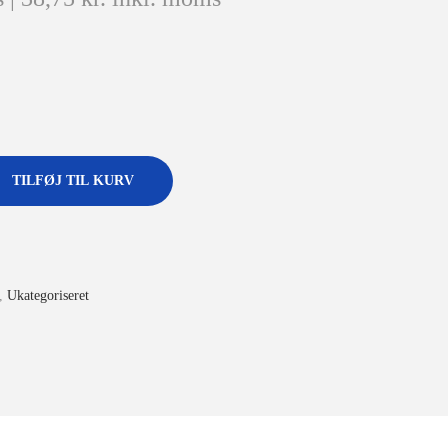
TILFØJ TIL KURV
,
Ukategoriseret