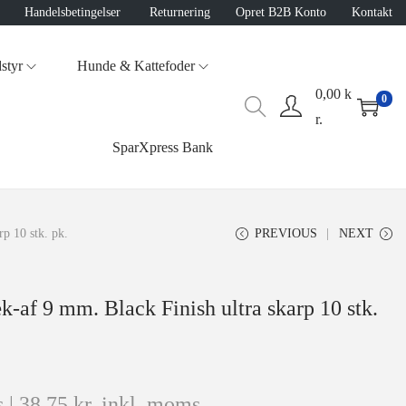
Handelsbetingelser
Returnering
Opret B2B Konto
Kontakt
styr
Hunde & Kattefoder
0,00
k
0
r.
SparXpress Bank
p 10 stk. pk.
PREVIOUS
NEXT
af 9 mm. Black Finish ultra skarp 10 stk.
 |
38,75
kr.
inkl. moms