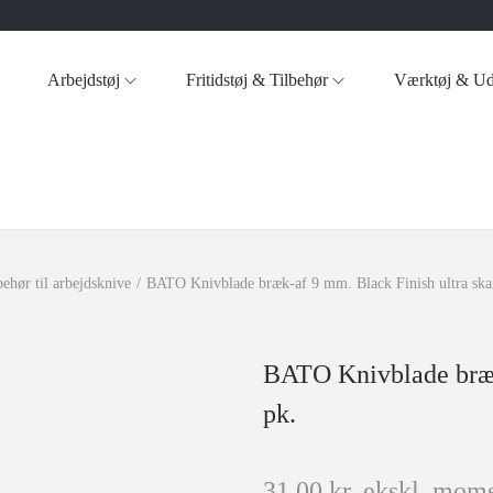
Arbejdstøj
Fritidstøj & Tilbehør
Værktøj & Ud
behør til arbejdsknive
/
BATO Knivblade bræk-af 9 mm. Black Finish ultra skar
BATO Knivblade bræk-
pk.
31,00
kr.
ekskl. moms