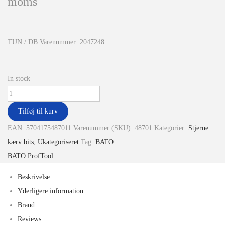
moms
TUN / DB Varenummer: 2047248
In stock
Tilføj til kurv
EAN:
5704175487011
Varenummer (SKU):
48701
Kategorier:
Stjerne
kærv bits
,
Ukategoriseret
Tag:
BATO
BATO ProfTool
Beskrivelse
Yderligere information
Brand
Reviews