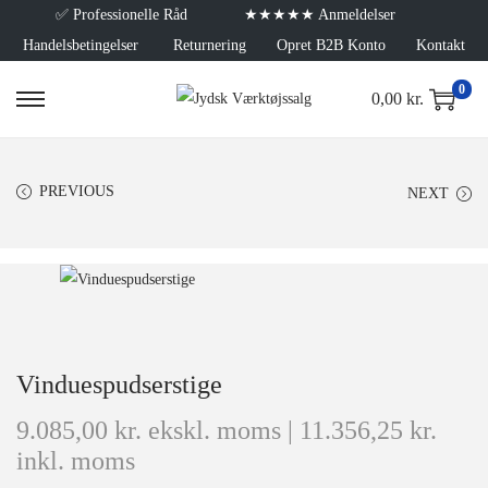
✅
Professionelle Råd
★★★★★ Anmeldelser
Handelsbetingelser
Returnering
Opret B2B Konto
Kontakt
0
0,00
kr.
PREVIOUS
NEXT
Vinduespudserstige
9.085,00
kr.
ekskl. moms |
11.356,25
kr.
inkl. moms