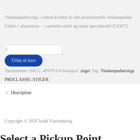
Vinduespudserstige i robust kvalitet til den professionelle vinduespudser.
Udført i aluminium – i særdeles stabil og stærk specialprofil.2143672
Tilføj til kurv
Varenummer (SKU):
45VPS114
Kategori:
stiger
Tag:
Vinduespudserstige
PROCLASSIC-STIGER
Description
Copyright © 2026
Jydsk Værktøjssalg
Select a Pickup Point