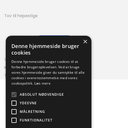
Tov til hejsestige
×
TILFØJ TIL KURV
Denne hjemmeside bruger
cookies
Varenummer (SKU):
41JSS942
Denne hjemmeside bruger cookies til at
forbedre brugeroplevelsen. Ved at bruge
Kategori:
tilbehør og reservedele til stiger
vores hjemmeside giver du samtykke til alle
Tag:
Tov
cookies i overensstemmelse med vores
cookiepolitik.
Læs mere
ABSOLUT NØDVENDIGE
Description
YDEEVNE
MÅLRETNING
FUNKTIONALITET