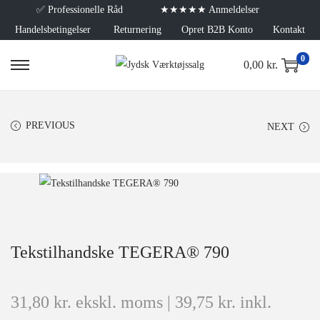
✅
Professionelle Råd
★★★★★ Anmeldelser
Handelsbetingelser
Returnering
Opret B2B Konto
Kontakt
0
0,00
kr.
PREVIOUS
NEXT
Tekstilhandske TEGERA® 790
31,80
kr.
ekskl. moms |
39,75
kr.
inkl.