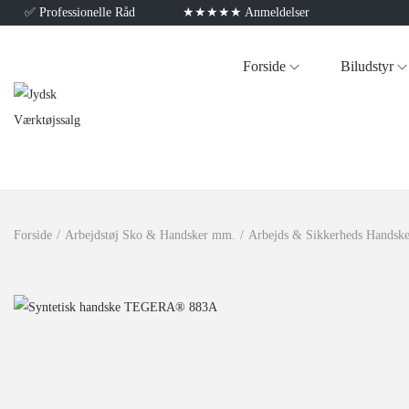
✅
Professionelle Råd
★★★★★ Anmeldelser
Forside
Biludstyr
Forside
/
Arbejdstøj Sko & Handsker mm.
/
Arbejds & Sikkerheds Handske