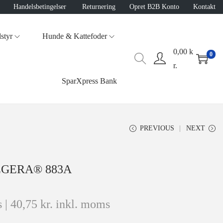
Handelsbetingelser
Returnering
Opret B2B Konto
Kontakt
styr
Hunde & Kattefoder
0,00
k
0
r.
SparXpress Bank
PREVIOUS
NEXT
 TEGERA® 883A
 |
40,75
kr.
inkl. moms