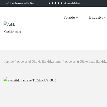
✅
Professionelle Råd
★★★★★ Anmeldelser
Forside
Biludstyr
Forside
/
Arbejdstøj Sko & Handsker mm.
/
Arbejds & Sikkerheds Handske