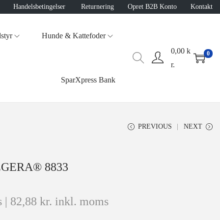
Handelsbetingelser
Returnering
Opret B2B Konto
Kontakt
styr
Hunde & Kattefoder
0,00
k
0
r.
SparXpress Bank
PREVIOUS
NEXT
TEGERA® 8833
 |
82,88
kr.
inkl. moms