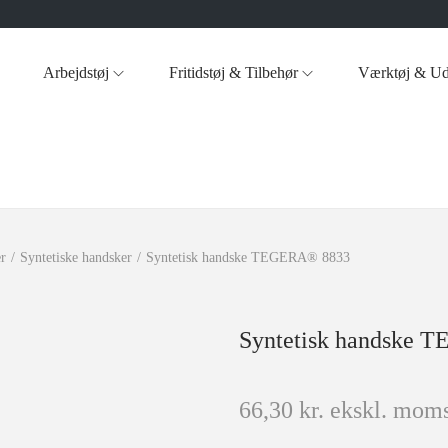
Arbejdstøj
Fritidstøj & Tilbehør
Værktøj & Ud
r
/
Syntetiske handsker
/
Syntetisk handske TEGERA® 8833
Syntetisk handske 
66,30
kr.
ekskl. moms