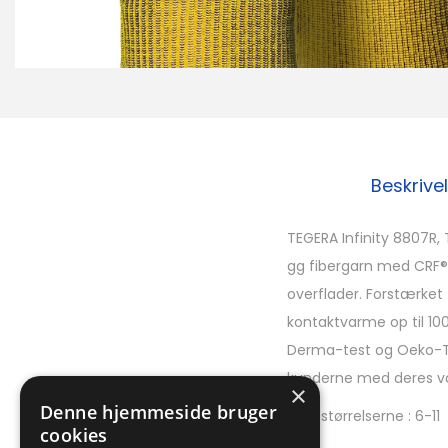
Beskrive
TEGERA Infinity 8807R,
gg fibergarn med CRF®-
overflader. Forstærket
kontaktvarme op til 100
Derma-test og Oeko-Tex
kunderne med deres val
×
Denne hjemmeside bruger
Fås i størrelserne : 6-11
cookies