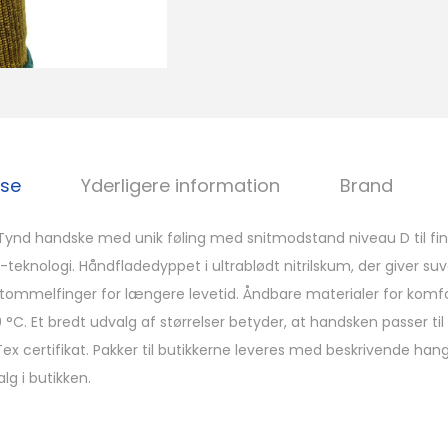
lse
Yderligere information
Brand
 Tynd handske med unik føling med snitmodstand niveau D til fi
teknologi. Håndfladedyppet i ultrablødt nitrilskum, der giver su
 tommelfinger for længere levetid. Åndbare materialer for komfo
 °C. Et bredt udvalg af størrelser betyder, at handsken passer til
 certifikat. Pakker til butikkerne leveres med beskrivende hang
g i butikken.