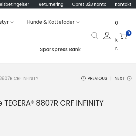
lsbetingelser
Returnering
Opret B2B Konto
Kontakt
styr
Hunde & Kattefoder
0
0
k
r.
SparXpress Bank
8807R CRF INFINITY
PREVIOUS
NEXT
e TEGERA® 8807R CRF INFINITY