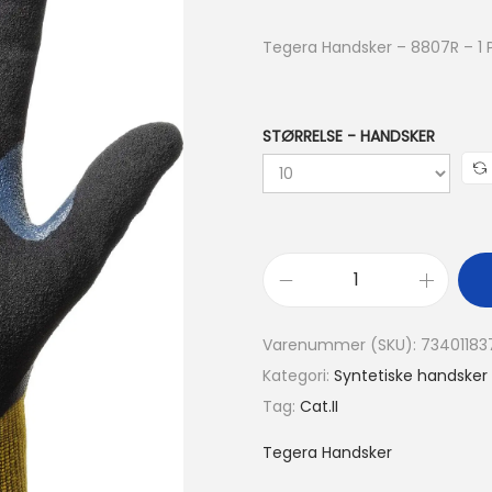
Tegera Handsker – 8807R – 1 
STØRRELSE - HANDSKER
Varenummer (SKU):
73401183
Kategori:
Syntetiske handsker
Tag:
Cat.II
Tegera Handsker