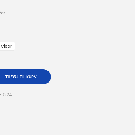
Par
Clear
TILFØJ TIL KURV
70224