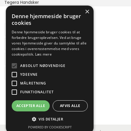
Tegera Handsker
×
Denne hjemmeside bruger
cookies
Beskrivelse
Denne hjemmeside bruger cookies til at
forbedre brugeroplevelsen. Ved at bruge
Yderligere information
vores hjemmeside giver du samtykke til alle
cookies i overensstemmelse med vores
cookiepolitik.
Læs mere
Brand
ABSOLUT NØDVENDIGE
Reviews
YDEEVNE
MÅLRETNING
FUNKTIONALITET
ACCEPTER ALLE
AFVIS ALLE
VIS DETALJER
POWERED BY COOKIESCRIPT