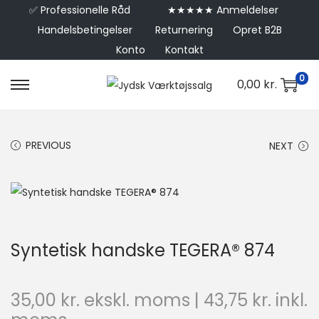
✅
Professionelle Råd
★★★★★ Anmeldelser
Handelsbetingelser
Returnering
Opret B2B
Konto
Kontakt
0
0,00
kr.
PREVIOUS
NEXT
Syntetisk handske TEGERA® 874
35,00
kr.
ekskl. moms |
43,75
kr.
inkl.