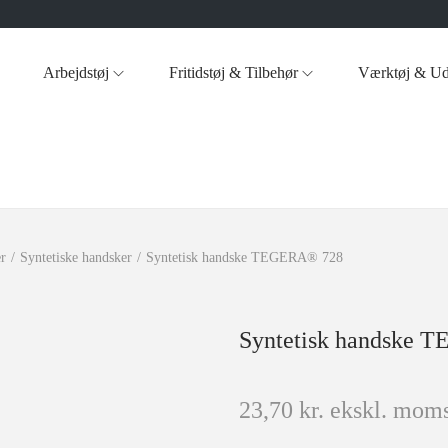
Arbejdstøj
Fritidstøj & Tilbehør
Værktøj & Ud
r
/
Syntetiske handsker
/
Syntetisk handske TEGERA® 728
Syntetisk handske 
23,70
kr.
ekskl. moms