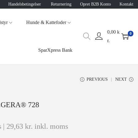
Handelsbetingelser
Returnering
Opret B2B Konto
Kontakt
styr
Hunde & Kattefoder
0,00
k
0
r.
SparXpress Bank
PREVIOUS
NEXT
TEGERA® 728
 |
29,63
kr.
inkl. moms