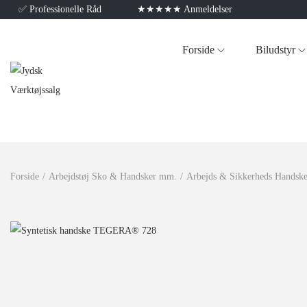
✅
Professionelle Råd
★★★★★ Anmeldelser
Forside
Biludstyr
Forside
/
Arbejdstøj Sko & Handsker mm.
/
Arbejds & Sikkerheds Handske