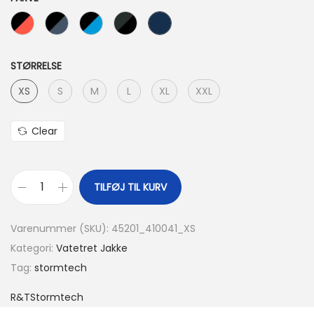
STØRRELSE
XS
S
M
L
XL
XXL
Clear
TILFØJ TIL KURV
Varenummer (SKU):
45201_410041_XS
Kategori:
Vatetret Jakke
Tag:
stormtech
R&T
Stormtech