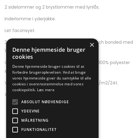
2 sidelommer og 2 brystlommer med lynlås.
Inderlomme i yderjakke.
Let faconsyet.
240 g/m2, 100% polyester mechanical stretch bonded med
×
Denne hjemmeside bruger
100% Polyester single jersey.
cookies
Charcoal Twill: 100% polyester bonded med 100% polyester
Denne hjemmeside bruger cookies til at
single jersey.
forbedre brugeroplevelsen. Ved at bruge
vores hjemmeside giver du samtykke til alle
Vandtæthed 10000 mm, åndbarhed 3000 g/m2/24t.
cookies i overensstemmelse med vores
cookiepolitik.
Læs mere
XS – XXL
ABSOLUT NØDVENDIGE
YDEEVNE
MÅLRETNING
FUNKTIONALITET