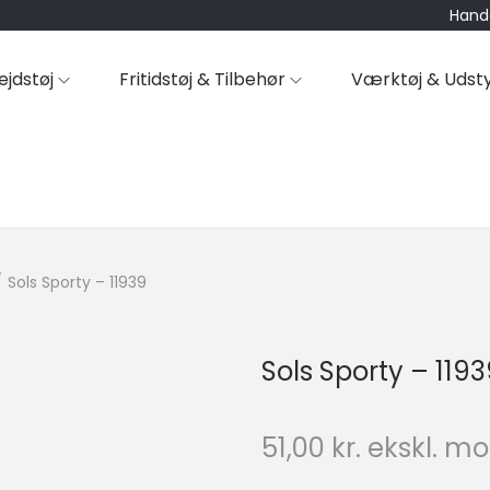
Hande
ejdstøj
Fritidstøj & Tilbehør
Værktøj & Udst
/
Sols Sporty – 11939
Sols Sporty – 119
51,00
kr.
ekskl. m