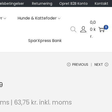
lsbetingelser
Returnering
Opret B2B Konto
Kontakt
yr
Hunde & Kattefoder
0,0
0
0
k
r.
SparXpress Bank
PREVIOUS
NEXT
39
oms |
63,75
kr.
inkl. moms