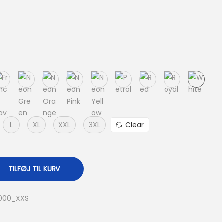
L
XL
XXL
3XL
Clear
TILFØJ TIL KURV
0000_XXS