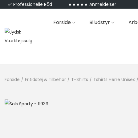
✅
Professionelle Råd
★★★★★ Anmeldelser
Forside
Biludstyr
Arb
Forside
/
Fritidstøj & Tilbehør
/
T-Shirts
/
Tshirts Herre Unisex