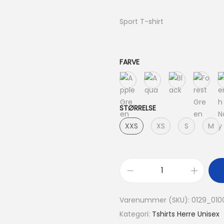
Sport T-shirt
FARVE
STØRRELSE
XXS
XS
S
M
Varenummer (SKU):
0129_01
Kategori:
Tshirts Herre Unisex