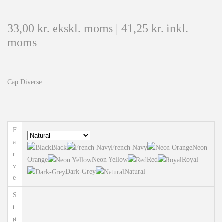
33,00
kr.
ekskl. moms |
41,25
kr.
inkl.
moms
Cap Diverse
F
a
Black
French Navy
Neon
r
Orange
Neon Yellow
Red
Royal
v
Dark-Grey
Natural
e
S
t
ø