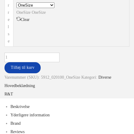
r
r
OneSize
OneSize
e
Clear
l
s
e
Tilføj til kurv
Varenummer (SKU):
5912_020100_OneSize
Kategori:
Diverse
Hovedbeklædning
R&T
Beskrivelse
Yderligere information
Brand
Reviews