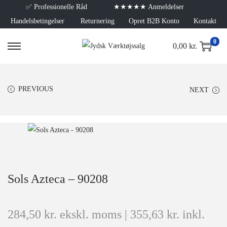
✅
Professionelle Råd
★★★★★ Anmeldelser
Handelsbetingelser
Returnering
Opret B2B Konto
Kontakt
0
0,00
kr.
PREVIOUS
NEXT
Sols Azteca – 90208
284,50
kr.
ekskl. moms |
355,63
kr.
inkl.