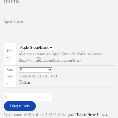
moms
Sport T-shirt
Far
Apple Green/Black
ve
Black/White
Lemon/Black
Stør
rels
S
S
M
M
XL
XL
XXL
XXL
e
Clear
Tilføj til kurv
Varenummer (SKU):
0148_312507_S
Kategori:
Tshirts Herre Unisex