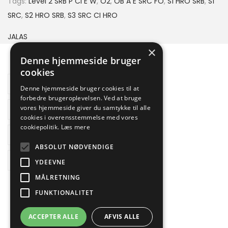
Tags:
Level 2 SRB P CI E W
,
O2
,
OB A E SRC FO
,
S1 HRO SRB
,
S1
SRC
,
S2 HRO SRB
,
S3 SRC CI HRO
JALAS
×
Denne hjemmeside bruger
cookies
Beskrivelse
Denne hjemmeside bruger cookies til at
forbedre brugeroplevelsen. Ved at bruge
Yderligere information
vores hjemmeside giver du samtykke til alle
cookies i overensstemmelse med vores
cookiepolitik.
Læs mere
Brand
ABSOLUT NØDVENDIGE
Reviews
YDEEVNE
MÅLRETNING
FUNKTIONALITET
ACCEPTER ALLE
AFVIS ALLE