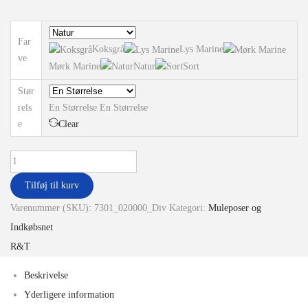
Far
Koksgrå
Lys Marine
ve
Mørk Marine
Natur
Sort
Stør
rels
En Størrelse
En Størrelse
e
Clear
Tilføj til kurv
Varenummer (SKU):
7301_020000_Div
Kategori:
Muleposer og
Indkøbsnet
R&T
Beskrivelse
Yderligere information