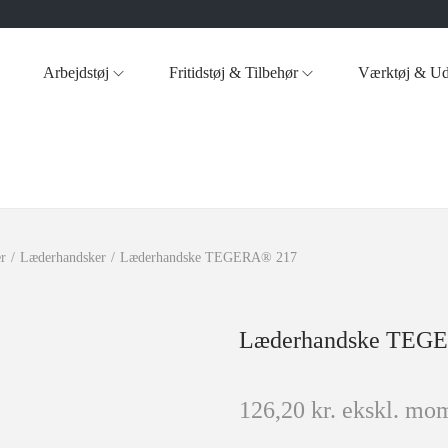
Arbejdstøj
Fritidstøj & Tilbehør
Værktøj & Ud
r
/
Læderhandsker
/
Læderhandske TEGERA® 217
Læderhandske TEG
126,20
kr.
ekskl. mom