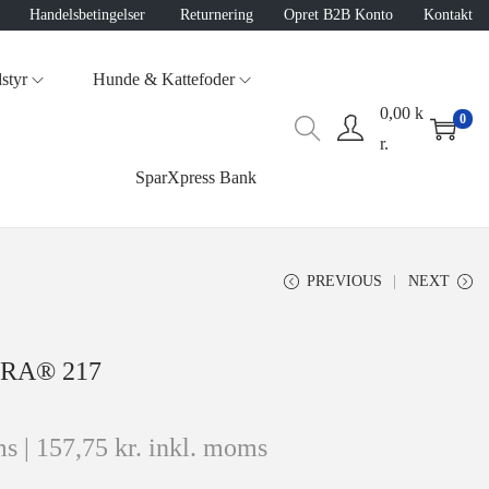
Handelsbetingelser
Returnering
Opret B2B Konto
Kontakt
styr
Hunde & Kattefoder
0,00
k
0
r.
SparXpress Bank
PREVIOUS
NEXT
ERA® 217
s |
157,75
kr.
inkl. moms