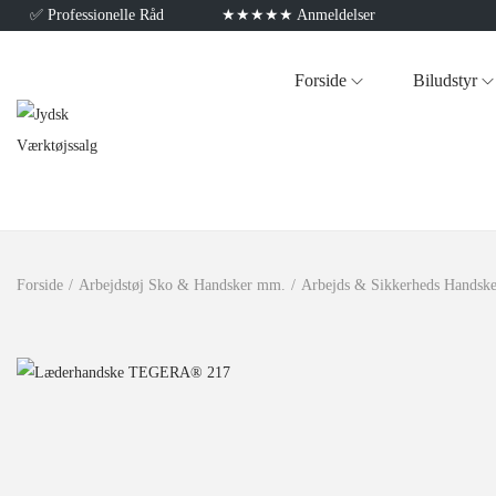
✅
Professionelle Råd
★★★★★ Anmeldelser
Forside
Biludstyr
Forside
/
Arbejdstøj Sko & Handsker mm.
/
Arbejds & Sikkerheds Handske