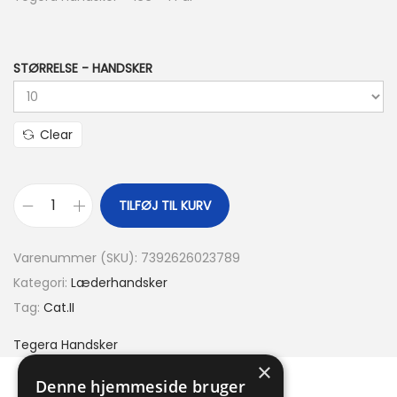
STØRRELSE - HANDSKER
Clear
TILFØJ TIL KURV
Varenummer (SKU):
7392626023789
Kategori:
Læderhandsker
Tag:
Cat.II
Tegera Handsker
×
Denne hjemmeside bruger