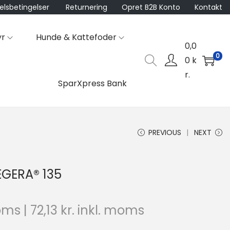
lsbetingelser
Returnering
Opret B2B Konto
Kontakt
yr
Hunde & Kattefoder
0,0
0
0
k
r.
SparXpress Bank
PREVIOUS
NEXT
GERA® 135
oms |
72,13
kr.
inkl. moms