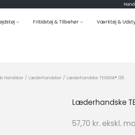
Hande
ejdstøj
Fritidstøj & Tilbehør
Værktøj & Udst
ds Handsker
/
Læderhandsker
/
Læderhandske TEGERA® 135
Læderhandske TE
57,70
kr.
ekskl. m