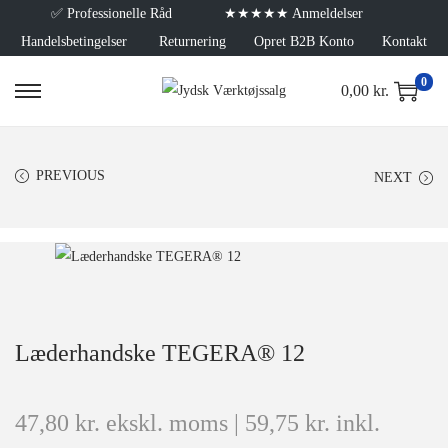
✅
Professionelle Råd
★★★★★ Anmeldelser
Handelsbetingelser
Returnering
Opret B2B Konto
Kontakt
0
0,00
kr.
PREVIOUS
NEXT
Læderhandske TEGERA® 12
47,80
kr.
ekskl. moms |
59,75
kr.
inkl.