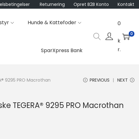
lsbetingelser
Returnering
Opret B2B Konto
Kontakt
styr
Hunde & Kattefoder
0
0
k
r.
SparXpress Bank
A® 9295 PRO Macrothan
PREVIOUS
NEXT
ke TEGERA® 9295 PRO Macrothan