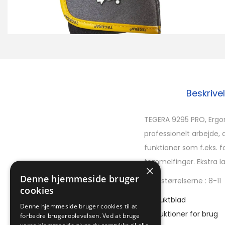
Beskrive
TEGERA 9295 PRO, Ergon
professionelt arbejde
funktioner som f.eks. 
tommelfinger. Ekstra l
×
Denne hjemmeside bruger
Fås i størrelserne : 8-11
cookies
Produktblad
Denne hjemmeside bruger cookies til at
Instruktioner for brug
forbedre brugeroplevelsen. Ved at bruge