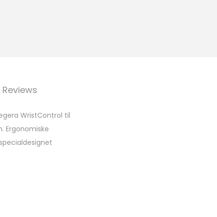
Reviews
era WristControl til
m. Ergonomiske
specialdesignet