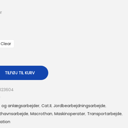
r
Clear
TILFØJ TIL KURV
023604
r
 og anlægsarbejder
,
Cat.II
,
Jordbearbejdningsarbejde
,
thavnsarbejde
,
Macrothan
,
Maskinoperatør
,
Transportarbejde
,
lation