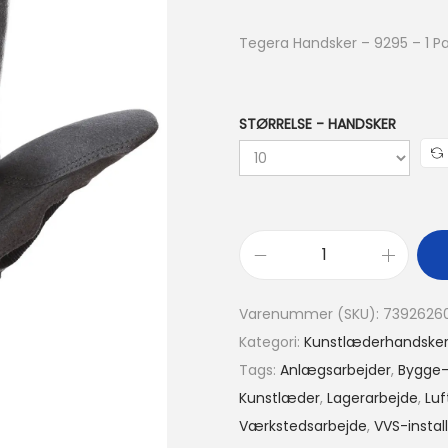
Tegera Handsker – 9295 – 1 Pa
STØRRELSE - HANDSKER
Varenummer (SKU):
7392626
Kategori:
Kunstlæderhandske
Tags:
Anlægsarbejder
,
Bygge-
Kunstlæder
,
Lagerarbejde
,
Luf
Værkstedsarbejde
,
VVS-instal