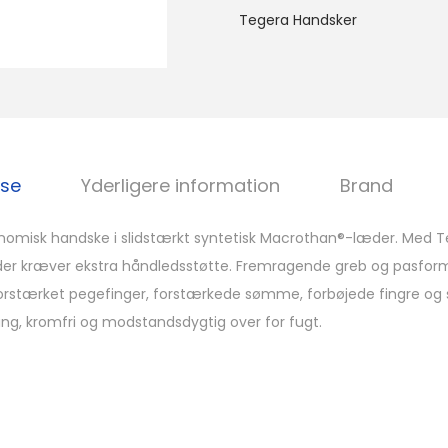
Tegera Handsker
lse
Yderligere information
Brand
omisk handske i slidstærkt syntetisk Macrothan®-læder. Med Teg
, der kræver ekstra håndledsstøtte. Fremragende greb og pasfor
forstærket pegefinger, forstærkede sømme, forbøjede fingre og 
ang, kromfri og modstandsdygtig over for fugt.