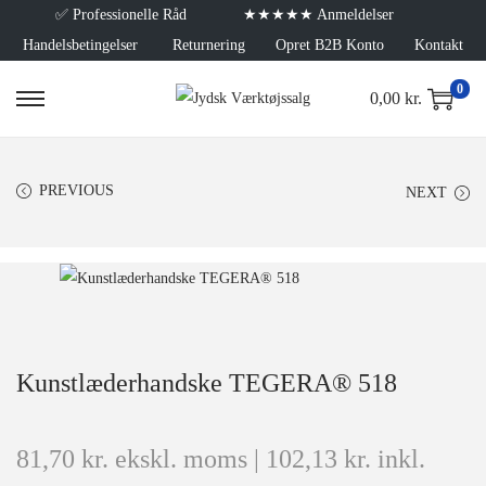
✅
Professionelle Råd
★★★★★ Anmeldelser
Handelsbetingelser
Returnering
Opret B2B Konto
Kontakt
0
0,00
kr.
PREVIOUS
NEXT
Kunstlæderhandske TEGERA® 518
81,70
kr.
ekskl. moms |
102,13
kr.
inkl.