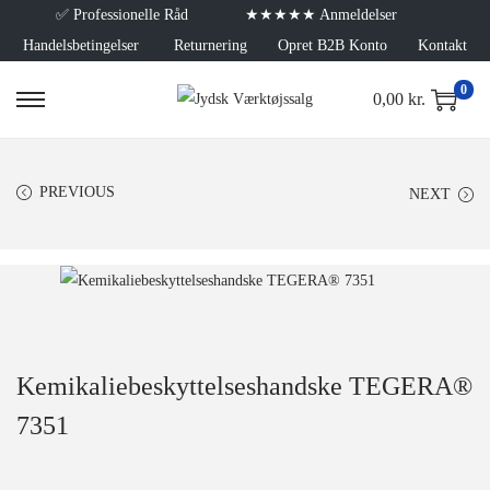
✅
Professionelle Råd
★★★★★ Anmeldelser
Handelsbetingelser
Returnering
Opret B2B Konto
Kontakt
0
0,00
kr.
PREVIOUS
NEXT
Kemikaliebeskyttelseshandske TEGERA®
7351