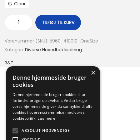
Clear
TILFØJ TIL KURV
Varenummer (SKU):
5960_410010_OneSize
Kategori:
Diverse Hovedbeklædning
R&T
×
Denne hjemmeside bruger
cookies
Beskrivelse
Denne hjemmeside bruger cookies til at
forbedre brugeroplevelsen. Ved at bruge
Yderligere information
vores hjemmeside giver du samtykke til alle
cookies i overensstemmelse med vores
cookiepolitik.
Læs mere
Brand
ABSOLUT NØDVENDIGE
Reviews
YDEEVNE