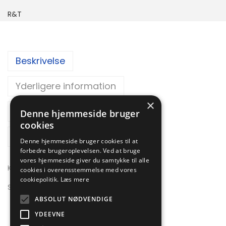
R&T
Beskrivelse
Yderligere information
×
Brand
Denne hjemmeside bruger
cookies
Reviews
Denne hjemmeside bruger cookies til at
forbedre brugeroplevelsen. Ved at bruge
vores hjemmeside giver du samtykke til alle
Knapper til kokkejakker
cookies i overensstemmelse med vores
cookiepolitik.
Læs mere
Sælges i pakker med 12 stk.
ABSOLUT NØDVENDIGE
YDEEVNE