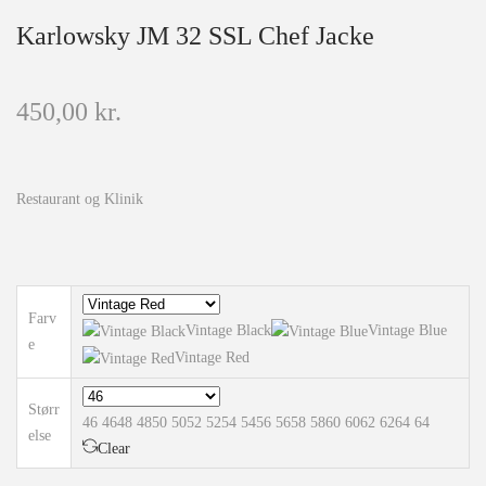
Karlowsky JM 32 SSL Chef Jacke
450,00
kr.
Restaurant og Klinik
Farv
Vintage Black
Vintage Blue
e
Vintage Red
Størr
46
46
48
48
50
50
52
52
54
54
56
56
58
58
60
60
62
62
64
64
else
Clear