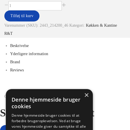
Tilføj til kurv
Varenummer (SKU):
2443_214200_46
Kategori:
Køkken & Kantine
R&T
Beskrivelse
Yderligere information
Brand
Reviews
×
Copyright © 2026
Jydsk Værktøjssalg
Denne hjemmeside bruger
cookies
Select a Pickup Point
Denne hjemmeside bruger cookies til at
forbedre brugeroplevelsen. Ved at bruge
vores hjemmeside giver du samtykke til alle