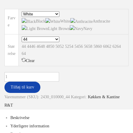
Farv
Black
White
Anthracite
e
Light Brown
Navy
Stør
44
44
46
46
48
48
50
50
52
52
54
54
56
56
58
58
60
60
62
62
64
relse
64
Clear
Tilføj til kurv
Varenummer (SKU):
2430_010000_44
Kategori:
Køkken & Kantine
R&T
Beskrivelse
Yderligere information