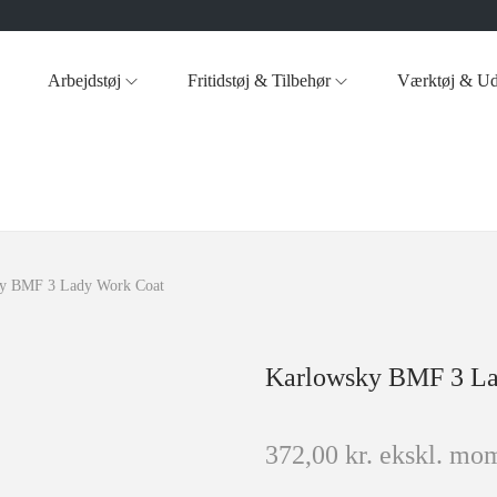
Arbejdstøj
Fritidstøj & Tilbehør
Værktøj & Ud
y BMF 3 Lady Work Coat
Karlowsky BMF 3 La
372,00
kr.
ekskl. mom