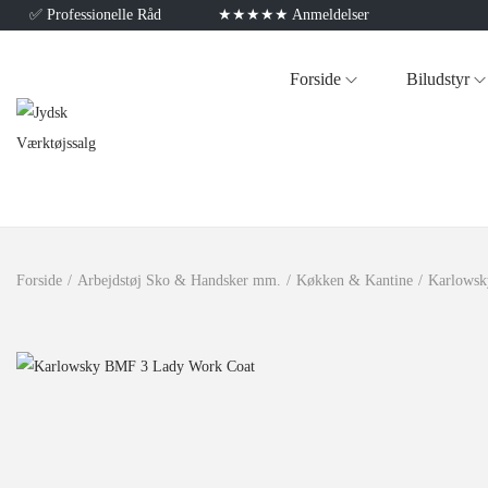
✅
Professionelle Råd
★★★★★ Anmeldelser
Forside
Biludstyr
Forside
/
Arbejdstøj Sko & Handsker mm.
/
Køkken & Kantine
/
Karlowsk