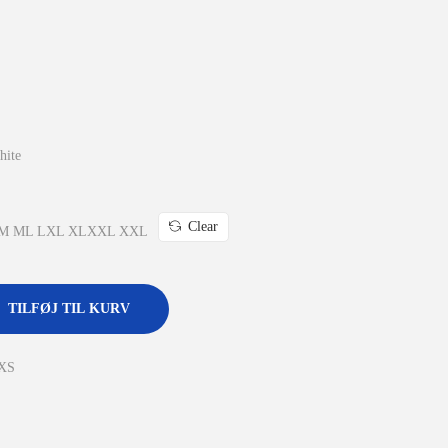
hite
Clear
M
M
L
L
XL
XL
XXL
XXL
TILFØJ TIL KURV
_XS