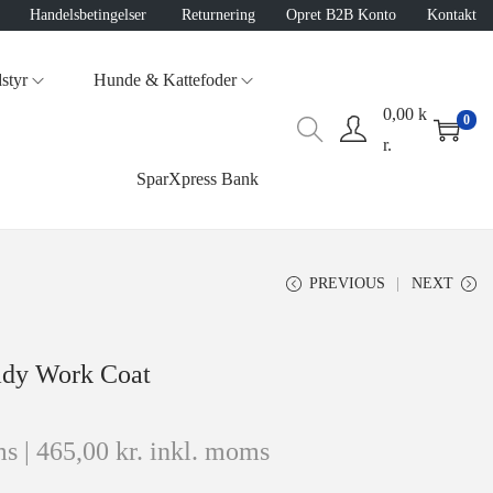
Handelsbetingelser
Returnering
Opret B2B Konto
Kontakt
styr
Hunde & Kattefoder
0,00
k
0
r.
SparXpress Bank
PREVIOUS
NEXT
dy Work Coat
s |
465,00
kr.
inkl. moms