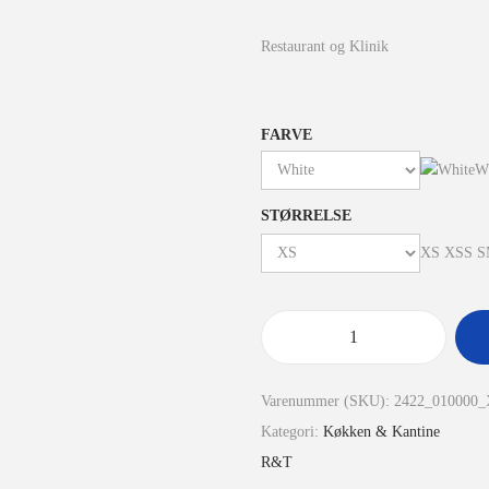
Restaurant og Klinik
FARVE
W
STØRRELSE
XS
XS
S
S
Varenummer (SKU):
2422_010000
Kategori:
Køkken & Kantine
R&T