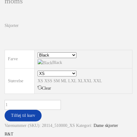
moms
Skjorter
Farve
Black
Størrelse
XS
XS
S
S
M
M
L
L
XL
XL
XXL
XXL
Clear
Tilføj til kurv
Varenummer (SKU):
28114_510000_XS
Kategori:
Dame skjorter
R&T