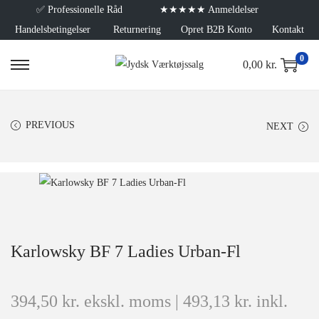
✅
Professionelle Råd
★★★★★ Anmeldelser
Handelsbetingelser
Returnering
Opret B2B Konto
Kontakt
0
0,00
kr.
PREVIOUS
NEXT
Karlowsky BF 7 Ladies Urban-Fl
394,50
kr.
ekskl. moms |
493,13
kr.
inkl.