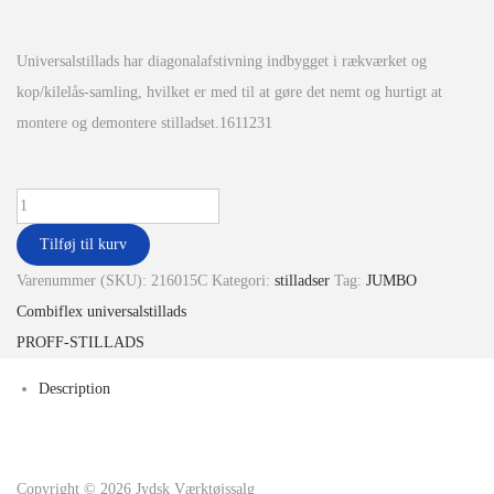
Universalstillads har diagonalafstivning indbygget i rækværket og
kop/kilelås-samling, hvilket er med til at gøre det nemt og hurtigt at
montere og demontere stilladset.1611231
Tilføj til kurv
Varenummer (SKU):
216015C
Kategori:
stilladser
Tag:
JUMBO
Combiflex universalstillads
PROFF-STILLADS
Description
Copyright © 2026
Jydsk Værktøjssalg