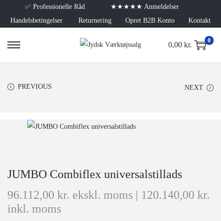
✅
Professionelle Råd
★★★★★ Anmeldelser
Handelsbetingelser
Returnering
Opret B2B Konto
Kontakt
0
0,00
kr.
PREVIOUS
NEXT
JUMBO Combiflex universalstillads
96.112,00
kr.
ekskl. moms |
120.140,00
kr.
inkl. moms