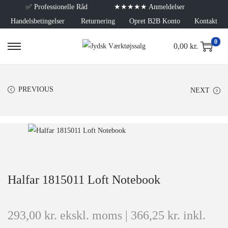
✅
Professionelle Råd
★★★★★ Anmeldelser
Handelsbetingelser
Returnering
Opret B2B Konto
Kontakt
0
0,00
kr.
PREVIOUS
NEXT
Halfar 1815011 Loft Notebook
293,00
kr.
ekskl. moms |
366,25
kr.
inkl.