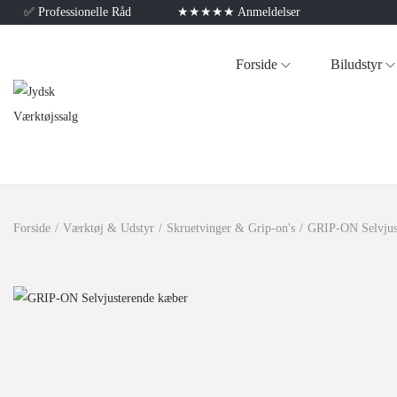
✅
Professionelle Råd
★★★★★ Anmeldelser
Forside
Biludstyr
Forside
/
Værktøj & Udstyr
/
Skruetvinger & Grip-on's
/
GRIP-ON Selvjus