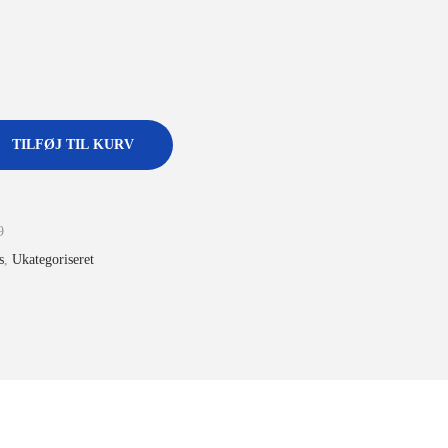
TILFØJ TIL KURV
9
s
,
Ukategoriseret