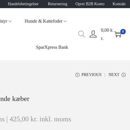
Handelsbetingelser
Returnering
Opret B2B Konto
Kontakt
styr
Hunde & Kattefoder
0,00
k
0
r.
SparXpress Bank
PREVIOUS
NEXT
ende kæber
s |
425,00
kr.
inkl. moms