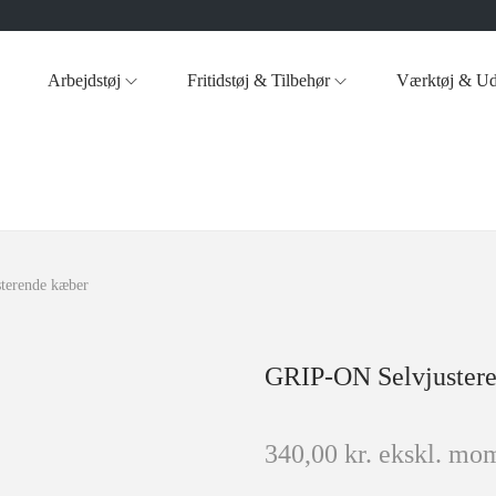
Arbejdstøj
Fritidstøj & Tilbehør
Værktøj & Ud
terende kæber
GRIP-ON Selvjuster
340,00
kr.
ekskl. mom