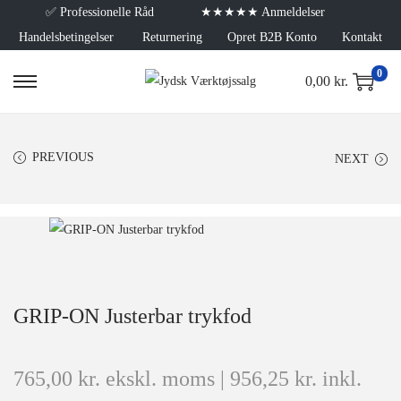
✅
Professionelle Råd
★★★★★ Anmeldelser
Handelsbetingelser
Returnering
Opret B2B Konto
Kontakt
0
0,00
kr.
PREVIOUS
NEXT
GRIP-ON Justerbar trykfod
765,00
kr.
ekskl. moms |
956,25
kr.
inkl.