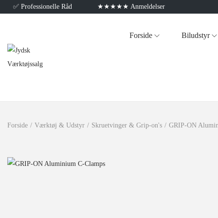
✅
Professionelle Råd
★★★★★ Anmeldelser
Forside
Biludstyr
Forside
/
Værktøj & Udstyr
/
Skruetvinger & Grip-on's
/
GRIP-ON Alumin