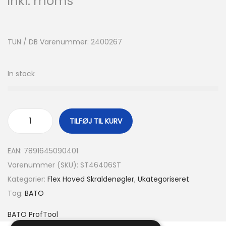
inkl. moms
TUN / DB Varenummer: 2400267
In stock
TILFØJ TIL KURV
EAN:
7891645090401
Varenummer (SKU):
ST46406ST
Kategorier:
Flex Hoved Skraldenøgler
,
Ukategoriseret
Tag:
BATO
BATO ProfTool