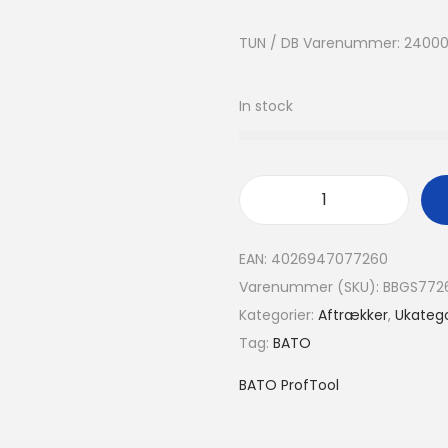
TUN / DB Varenummer: 2400
In stock
EAN:
4026947077260
Varenummer (SKU):
BBGS772
Kategorier:
Aftrækker
,
Ukatego
Tag:
BATO
BATO ProfTool