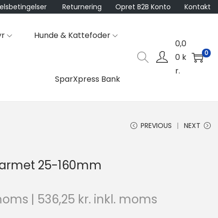
lsbetingelser
Returnering
Opret B2B Konto
Kontakt
yr
Hunde & Kattefoder
0,0
0
0
k
r.
SparXpress Bank
PREVIOUS
NEXT
-armet 25-160mm
moms |
536,25
kr.
inkl. moms