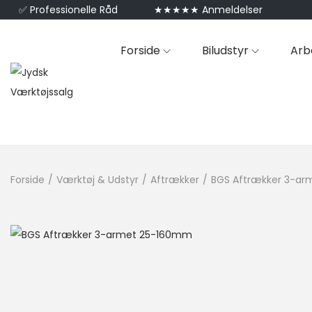
✅
Professionelle Råd
★★★★★ Anmeldelser
Forside
Biludstyr
Arb
Forside
/
Værktøj & Udstyr
/
Aftrækker
/
BGS Aftrækker 3-a