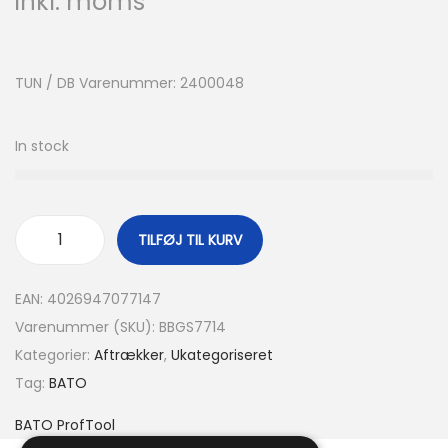
inkl. moms
TUN / DB Varenummer: 2400048
In stock
TILFØJ TIL KURV
EAN:
4026947077147
Varenummer (SKU):
BBGS7714
Kategorier:
Aftrækker
,
Ukategoriseret
Tag:
BATO
BATO ProfTool