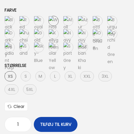
FARVE
STØRRELSE
XS
S
M
L
XL
XXL
3XL
4XL
5XL
Clear
TILFØJ TIL KURV