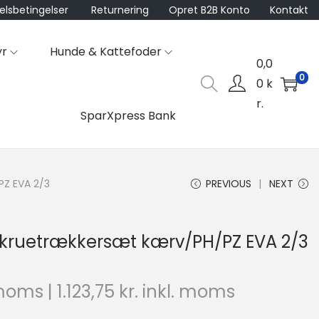
lsbetingelser
Returnering
Opret B2B Konto
Kontakt
yr
Hunde & Kattefoder
0,0
0
0
k
r.
SparXpress Bank
PZ EVA 2/3
PREVIOUS
NEXT
skruetrækkersæt kærv/PH/PZ EVA 2/3
moms |
1.123,75
kr.
inkl. moms