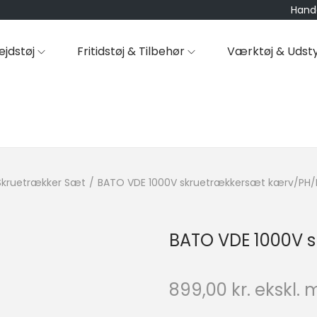
Hande
ejdstøj
Fritidstøj & Tilbehør
Værktøj & Udst
Skruetrækker Sæt
/
BATO VDE 1000V skruetrækkersæt kærv/PH/
BATO VDE 1000V 
899,00
kr.
ekskl. 