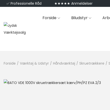
✅
Professionelle Råd
★★★★★ Anmeldelser
Forside
Biludstyr
Arb
Forside
/
Værktøj & Udstyr
/
Håndværktøj
/
Skruetrækkere
/