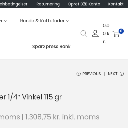
lsbetingelser
Returnering
Opret B2B Konto
Kontakt
yr
Hunde & Kattefoder
0,0
0
0
k
r.
SparXpress Bank
PREVIOUS
NEXT
r 1/4″ Vinkel 115 gr
 moms |
1.308,75
kr.
inkl. moms