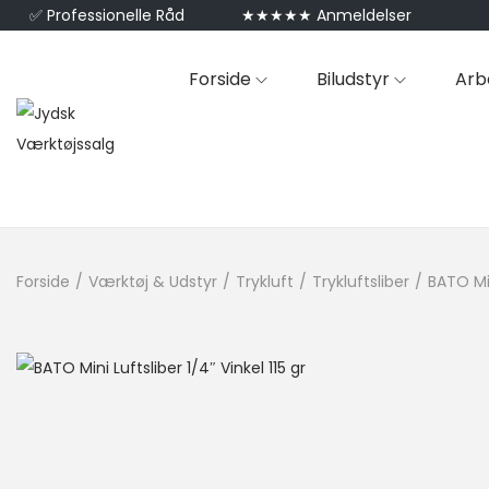
✅
Professionelle Råd
★★★★★ Anmeldelser
Forside
Biludstyr
Arb
Forside
/
Værktøj & Udstyr
/
Trykluft
/
Trykluftsliber
/
BATO Min