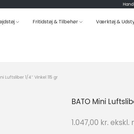
Hande
ejdstøj
Fritidstøj & Tilbehør
Værktøj & Udst
i Luftsliber 1/4″ Vinkel 115 gr
BATO Mini Luftslibe
1.047,00
kr.
ekskl.