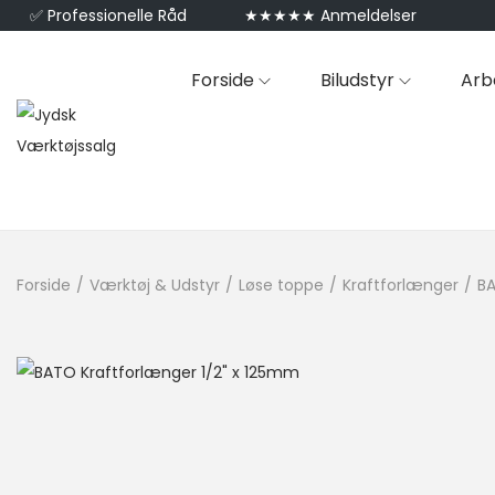
✅
Professionelle Råd
★★★★★ Anmeldelser
Forside
Biludstyr
Arb
Forside
/
Værktøj & Udstyr
/
Løse toppe
/
Kraftforlænger
/
BA