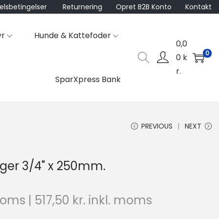
lsbetingelser
Returnering
Opret B2B Konto
Kontakt
yr
Hunde & Kattefoder
0,0
0
0
k
r.
SparXpress Bank
PREVIOUS
NEXT
ger 3/4" x 250mm.
moms |
517,50
kr.
inkl. moms