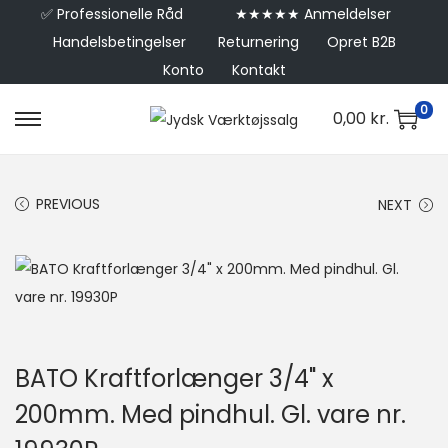
✅
Professionelle Råd
★★★★★ Anmeldelser
Handelsbetingelser
Returnering
Opret B2B
Konto
Kontakt
0
0,00
kr.
PREVIOUS
NEXT
BATO Kraftforlænger 3/4" x
200mm. Med pindhul. Gl. vare nr.