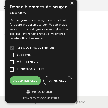
×
Denne hjemmeside bruger
BATO ProfTool
cookies
Denne hjemmeside bruger cookies til at
forbedre brugeroplevelsen. Ved at bruge
Yderligere information
vores hjemmeside giver du samtykke til alle
cookies i overensstemmelse med vores
cookiepolitik.
Læs mere
Brand
ABSOLUT NØDVENDIGE
Reviews
YDEEVNE
MÅLRETNING
FUNKTIONALITET
ACCEPTER ALLE
AFVIS ALLE
VIS DETALJER
POWERED BY COOKIESCRIPT
Copyright © 2026
Jydsk Værktøjssalg